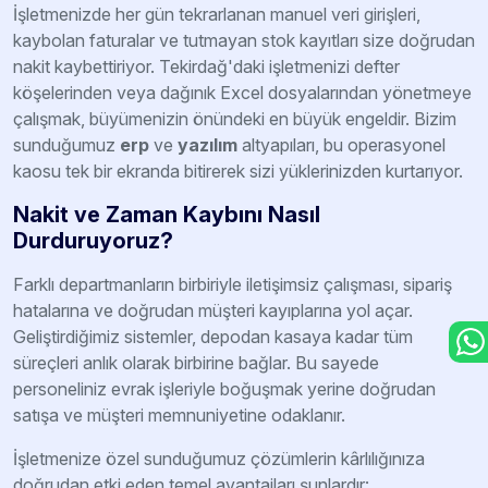
İşletmenizde her gün tekrarlanan manuel veri girişleri,
kaybolan faturalar ve tutmayan stok kayıtları size doğrudan
nakit kaybettiriyor. Tekirdağ'daki işletmenizi defter
köşelerinden veya dağınık Excel dosyalarından yönetmeye
çalışmak, büyümenizin önündeki en büyük engeldir. Bizim
sunduğumuz
erp
ve
yazılım
altyapıları, bu operasyonel
kaosu tek bir ekranda bitirerek sizi yüklerinizden kurtarıyor.
Nakit ve Zaman Kaybını Nasıl
Durduruyoruz?
Farklı departmanların birbiriyle iletişimsiz çalışması, sipariş
hatalarına ve doğrudan müşteri kayıplarına yol açar.
Geliştirdiğimiz sistemler, depodan kasaya kadar tüm
süreçleri anlık olarak birbirine bağlar. Bu sayede
personeliniz evrak işleriyle boğuşmak yerine doğrudan
satışa ve müşteri memnuniyetine odaklanır.
İşletmenize özel sunduğumuz çözümlerin kârlılığınıza
doğrudan etki eden temel avantajları şunlardır: