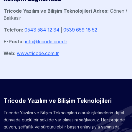
Tricode Yazılım ve Bilişim Teknolojileri
Adres:
Gönen /
Balıkesir
Telefon:
0543 584 12 34
|
0539 659 18 52
E-Posta:
info@tricode.com.tr
Web:
www.tricode.com.tr
Tricode Yazılım ve Bilişim Teknolojileri
Tricode Yazılım ve Bilişim Teknolojileri olarak işletmelerin dijital
dünyada güçlü bir şekilde var olmasını sağlıyoruz. Her projede
güven, şeffaflık ve sürdürülebilir başarı anlayışıyla yanınızda